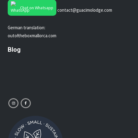
Chat on Whatsapp
contact@guacimolodge.com
German translation:
outoftheboxmallorca.com
Blog