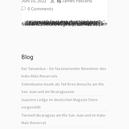
Juni 10, 2022
James Pascariu
by
0
Comments
[vc_row gradient_overlay="mkd-type1-gradient-left-to-right" el_id="desarrollo" el_class="ces-text-grid ces-animated-anchor withpadding"][vc_column][vc_column_text] Mit diesen Zeilen möchten wir unseren Gästen beglückwünschen, die das biologische Reservat Indio Maiz besucht haben und am Global Bird Weekend teilgenommen haben, eine Initiative von Tim Appleton und der Cornell University, die letztes Jahr mehr als 38.000 Vogelbeobachter aus...
Blog
Der Tamandua – Ein faszinierender Bewohner des
Indio-Maíz-Reservats
Solentiname-Inseln als Teil Ihres Besuchs am Río
San Juan und am Nicaraguasee
Guacimo Lodge im deutschen Magazin Stern
vorgestellt
Tierwelt Nicaraguas am Río San Juan und im Indio-
Maíz-Reservat