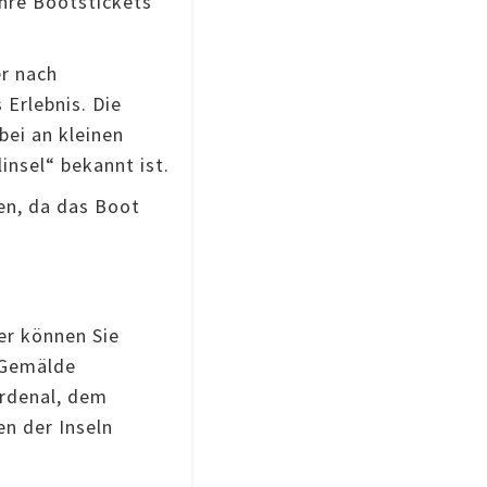
Ihre Bootstickets
er nach
 Erlebnis. Die
bei an kleinen
insel“ bekannt ist.
en, da das Boot
er können Sie
n Gemälde
ardenal, dem
en der Inseln