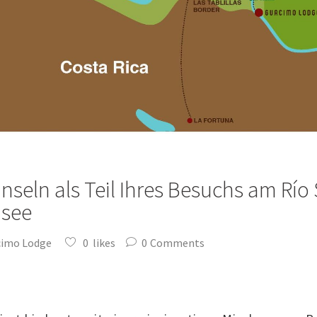
nseln als Teil Ihres Besuchs am Rí
asee
cimo Lodge
0
likes
0
Comments