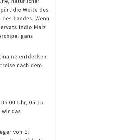
uhe, natürlicher
pürt die Weite des
s des Landes. Wenn
ervats Indio Maíz
Archipel ganz
ntiname entdecken
erreise nach dem
 05:00 Uhr, 05:15
 wir das
eger von El