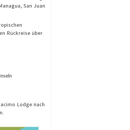
 Managua, San Juan
ropischen
en Rückreise über
Inseln
Guacimo Lodge nach
n.