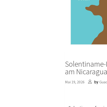
Solentiname-I
am Nicaragu
Mai 19, 2026
Gua
by