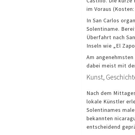
Castillo. Die kurze
im Voraus (Kosten:
In San Carlos organ
Solentiname. Berei
Überfahrt nach San
Inseln wie „El Zapo
Am angenehmsten i
dabei meist mit de
Kunst, Geschich
Nach dem Mittagess
lokale Künstler er
Solentinames malen
bekannten nicaragu
entscheidend geprä