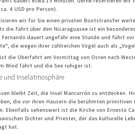
 Fahrt dauert etwa 15 Minuten. Gerne reservieren wir 
 ca. 4 USD pro Person).
isieren wir für Sie einen privaten Bootstransfer weit
ts die Fahrt über den Nicaraguasee ist ein besonderes
 Fernando dauert ungefähr eine Stunde und führt vor
te“, die wegen ihrer zahlreichen Vögel auch als „Vogel
st die Überfahrt am Vormittag von Osten nach West
m Wind fährt und die See ruhiger ist.
te und Inselatmosphäre
en bleibt Zeit, die Insel Mancarrón zu entdecken. Hi
leben, die vor ihren Häusern die berühmten primitive
. Ebenfalls sehenswert ist die Kirche von Ernesto C
anischen Dichter und Priester, der das kulturelle Leb
gt hat.