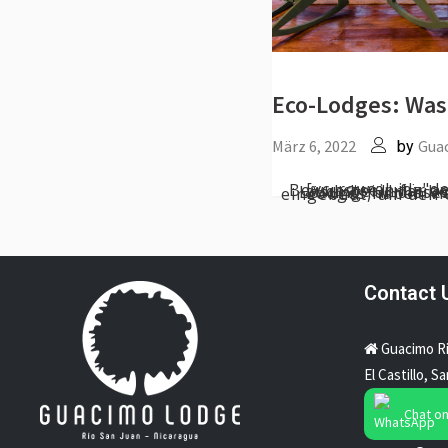
Eco-Lodges: Was 
März 6, 2022
Gua
by
Contact 
Guacimo R
El Castillo, S
Chat o