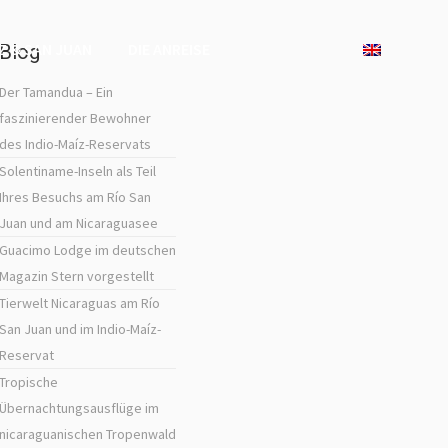
IZ & SAN JUAN
DIE ANREISE
Blog
Der Tamandua – Ein
faszinierender Bewohner
des Indio-Maíz-Reservats
Solentiname-Inseln als Teil
Ihres Besuchs am Río San
Juan und am Nicaraguasee
Guacimo Lodge im deutschen
Magazin Stern vorgestellt
Tierwelt Nicaraguas am Río
San Juan und im Indio-Maíz-
Reservat
Tropische
Übernachtungsausflüge im
nicaraguanischen Tropenwald