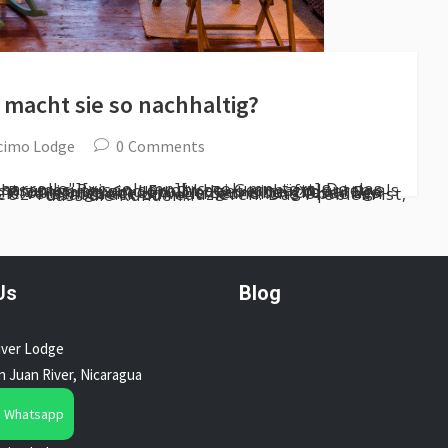
macht sie so nachhaltig?
cimo Lodge
0
Comments
[vc_row el_id="desarrollo"][vc_column][vc_column_text] Da das Bewusstsein für achtsames Reisen sowohl bei Geschäftsleuten als auch bei Urlaubern zunimmt, sind Eco-Lodges eine großartige Lösung für dieses Problem geworden. Die Betreiber dieser Eco-Lodges haben viele verschiedene umweltfreundliche Optionen eingebaut, um den CO2-Fußabdruck zu reduzieren. Das Problem ist, dass die Kunden...
Us
Blog
iver Lodge
an Juan River, Nicaragua
n Whatsapp